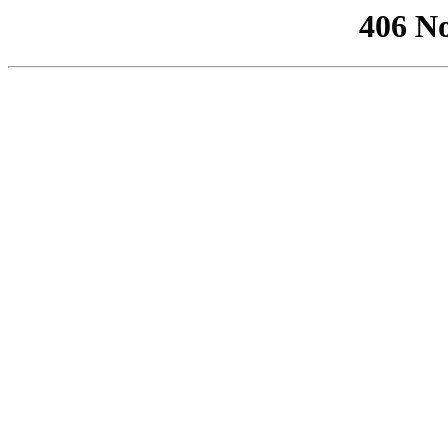
406 No